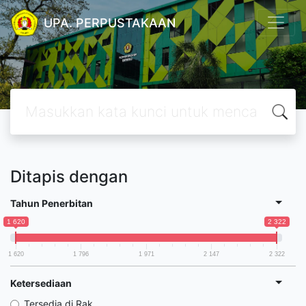
UPA. PERPUSTAKAAN
Ditapis dengan
Tahun Penerbitan
1 620
2 322
1 620
1 796
1 971
2 147
2 322
Ketersediaan
Tersedia di Rak