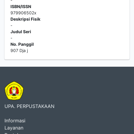
-
ISBN/ISSN
979906502x
Deskripsi Fisik
-
Judul Seri
-
No. Panggil
907 Dja j
UPA. PERPUSTAKAAN
Informasi
Layanan