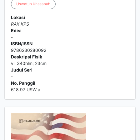
Uswatun
Khasanah
Lokasi
RAK KPS
Edisi
-
ISBN/ISSN
9786230280092
Deskripsi Fisik
vi, 340hlm; 23cm
Judul Seri
-
No. Panggil
618.97 USW a