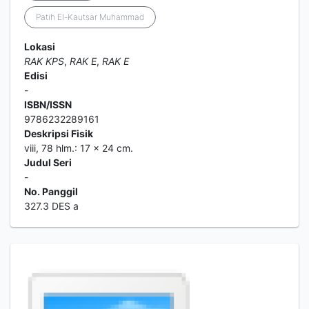
Patih El-Kautsar Muhammad
Lokasi
RAK KPS
,
RAK E
,
RAK E
Edisi
-
ISBN/ISSN
9786232289161
Deskripsi Fisik
viii, 78 hlm.: 17 x 24 cm.
Judul Seri
-
No. Panggil
327.3 DES a