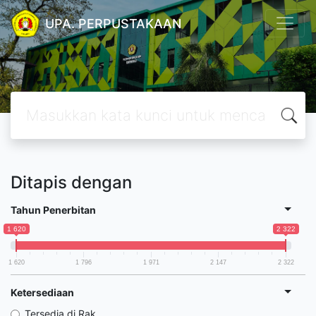
UPA. PERPUSTAKAAN
Ditapis dengan
Tahun Penerbitan
1 620
2 322
1 620
1 796
1 971
2 147
2 322
Ketersediaan
Tersedia di Rak