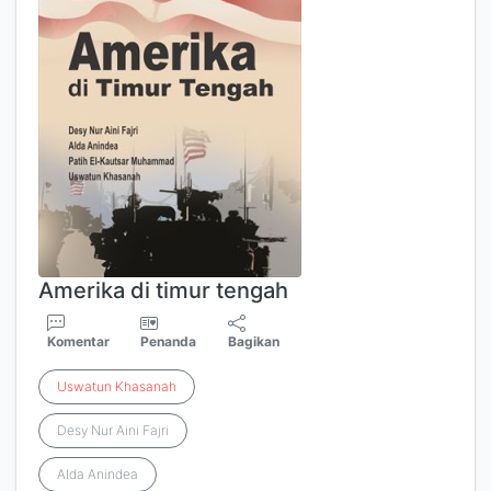
Amerika di timur tengah
Komentar
Penanda
Bagikan
Uswatun
Khasanah
Desy Nur Aini Fajri
Alda Anindea