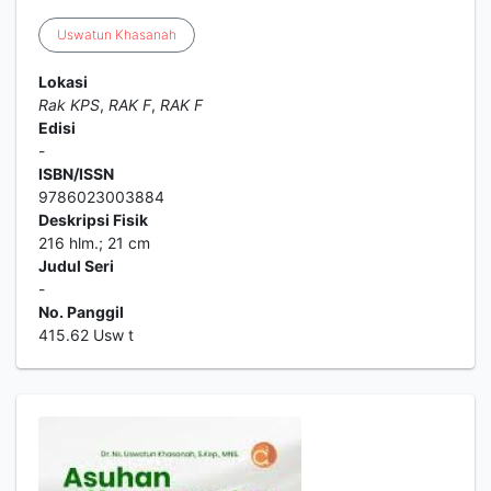
Uswatun
Khasanah
Lokasi
Rak KPS
,
RAK F
,
RAK F
Edisi
-
ISBN/ISSN
9786023003884
Deskripsi Fisik
216 hlm.; 21 cm
Judul Seri
-
No. Panggil
415.62 Usw t