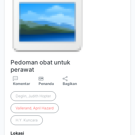
Pedoman obat untuk
perawat
Komentar
Penanda
Bagikan
Deglin, Judith Hopter
Vallerand
,
April
Hazard
H.Y. Kuncara
Lokasi