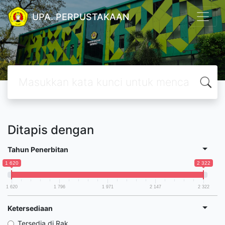
UPA. PERPUSTAKAAN
Ditapis dengan
Tahun Penerbitan
1 620
2 322
1 620
1 796
1 971
2 147
2 322
Ketersediaan
Tersedia di Rak