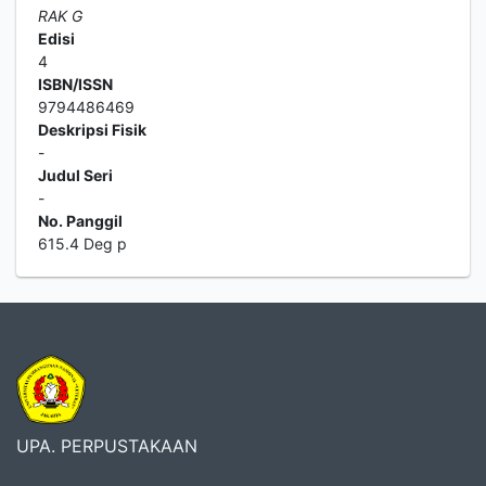
RAK G
Edisi
4
ISBN/ISSN
9794486469
Deskripsi Fisik
-
Judul Seri
-
No. Panggil
615.4 Deg p
UPA. PERPUSTAKAAN