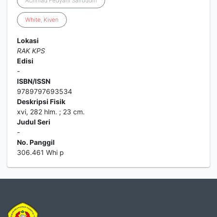
Achmad Fedyani Saifuddin
White
,
Kiven
Lokasi
RAK KPS
Edisi
-
ISBN/ISSN
9789797693534
Deskripsi Fisik
xvi, 282 hlm. ; 23 cm.
Judul Seri
-
No. Panggil
306.461 Whi p