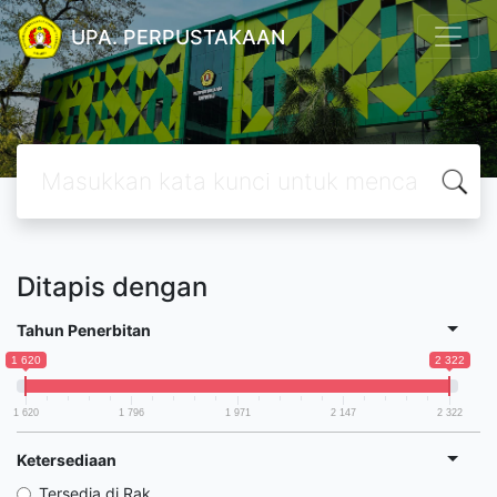
UPA. PERPUSTAKAAN
Ditapis dengan
Tahun Penerbitan
1 620
2 322
1 620
1 796
1 971
2 147
2 322
Ketersediaan
Tersedia di Rak