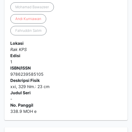
Mohamad Bawazeer
Andi
Kurniawan
Fahruddin Salim
Lokasi
Rak KPS
Edisi
1
ISBN/ISSN
9786239585105
Deskripsi Fisik
xxi, 329 hlm.: 23 cm
Judul Seri
-
No. Panggil
338.9 MOH e