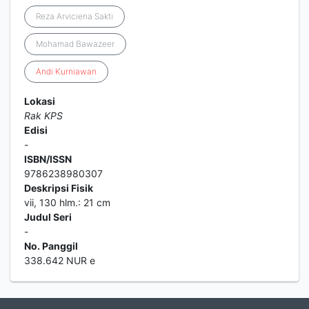
Reza Arviciena Sakti
Mohamad Bawazeer
Andi
Kurniawan
Lokasi
Rak KPS
Edisi
-
ISBN/ISSN
9786238980307
Deskripsi Fisik
vii, 130 hlm.: 21 cm
Judul Seri
-
No. Panggil
338.642 NUR e