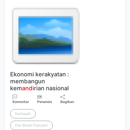
Ekonomi kerakyatan :
membangun
kem
andi
rian nasional
Komentar
Penanda
Bagikan
Nurhayati
Dwi Wulan Pujiriyani