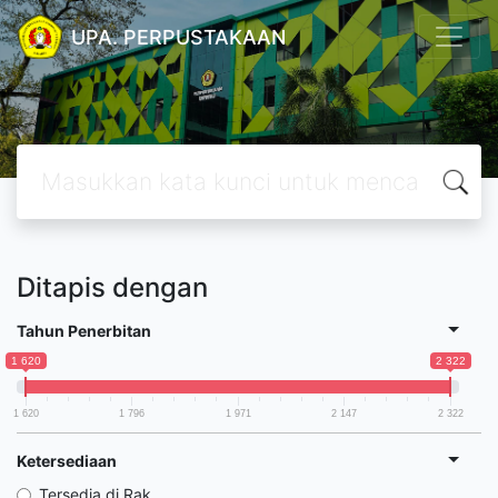
UPA. PERPUSTAKAAN
Ditapis dengan
Tahun Penerbitan
1 620
2 322
1 620
1 796
1 971
2 147
2 322
Ketersediaan
Tersedia di Rak