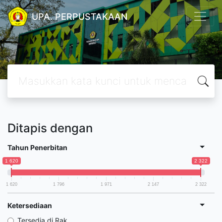
UPA. PERPUSTAKAAN
Ditapis dengan
Tahun Penerbitan
1 620
2 322
1 620
1 796
1 971
2 147
2 322
Ketersediaan
Tersedia di Rak