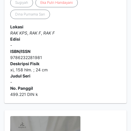
Sugiyah
Eka
Putri
Handayani
Dina Purnama Sari
Lokasi
RAK KPS
,
RAK F
,
RAK F
Edisi
-
ISBN/ISSN
9786232281981
Deskripsi Fisik
xi, 158 hlm. ; 24 cm
Judul Seri
-
No. Panggil
499.221 DIN k