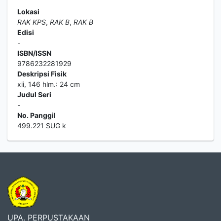
Lokasi
RAK KPS
,
RAK B
,
RAK B
Edisi
-
ISBN/ISSN
9786232281929
Deskripsi Fisik
xii, 146 hlm.: 24 cm
Judul Seri
-
No. Panggil
499.221 SUG k
UPA. PERPUSTAKAAN