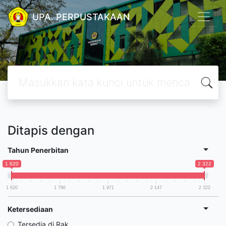
UPA. PERPUSTAKAAN
Ditapis dengan
Tahun Penerbitan
1 620
2 322
1 620
1 796
1 971
2 147
2 322
Ketersediaan
Tersedia di Rak