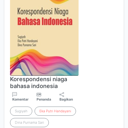
Korespondensi niaga
bahasa indonesia
Komentar
Penanda
Bagikan
Sugiyah
Eka
Putri
Handayani
Dina Purnama Sari