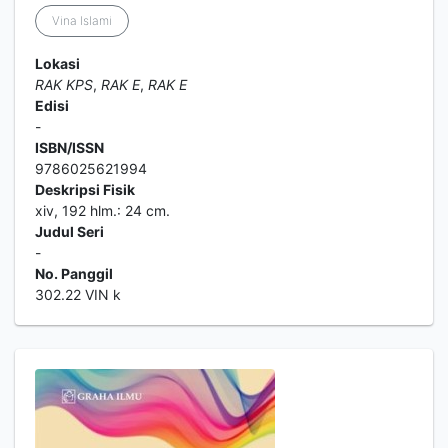
Vina Islami
Lokasi
RAK KPS
,
RAK E
,
RAK E
Edisi
-
ISBN/ISSN
9786025621994
Deskripsi Fisik
xiv, 192 hlm.: 24 cm.
Judul Seri
-
No. Panggil
302.22 VIN k