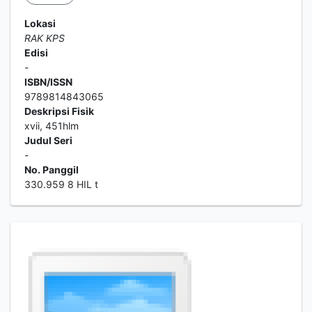
Lokasi
RAK KPS
Edisi
-
ISBN/ISSN
9789814843065
Deskripsi Fisik
xvii, 451hlm
Judul Seri
-
No. Panggil
330.959 8 HIL t