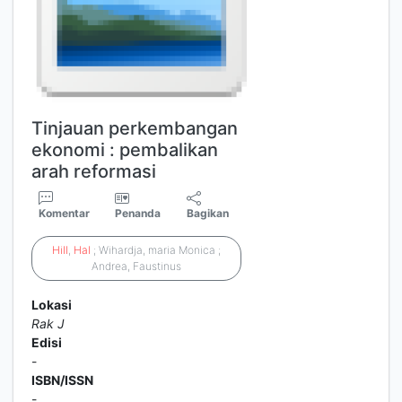
Tinjauan perkembangan
ekonomi : pembalikan
arah reformasi
Komentar
Penanda
Bagikan
Hill
,
Hal
; Wihardja, maria Monica ;
Andrea, Faustinus
Lokasi
Rak J
Edisi
-
ISBN/ISSN
-