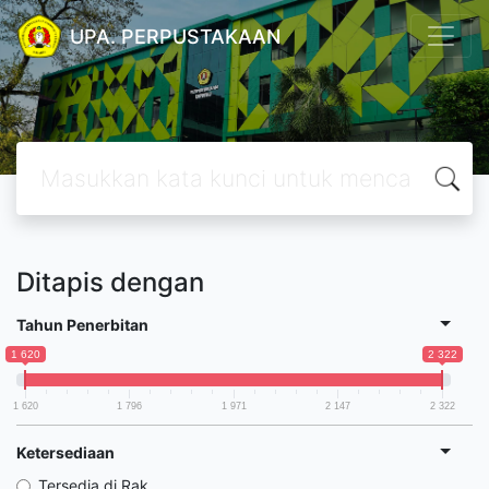
UPA. PERPUSTAKAAN
Ditapis dengan
Tahun Penerbitan
1 620
2 322
1 620
1 796
1 971
2 147
2 322
Ketersediaan
Tersedia di Rak